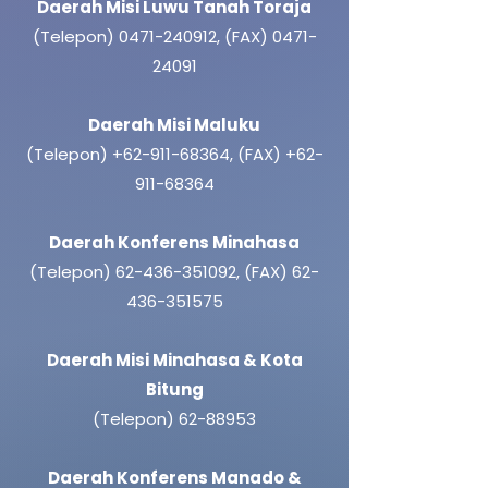
Daerah Misi Luwu Tanah Toraja
(Telepon)
0471-240912
,
(FAX)
0471-
24091
Daerah Misi Maluku
(Telepon)
+62-911-68364
,
(FAX)
+62-
911-68364
Daerah Konferens Minahasa
(Telepon)
62-436-351092
,
(FAX)
62-
436-351575
Daerah Misi Minahasa & Kota
Bitung
(Telepon)
62-88953
Daerah Konferens Manado &