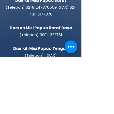
Daerah Misi Papua Barat
(Telepon)
62-81247870559
,
(FAX)
62-
431-3177376
Daerah Misi Papua Barat Daya
(Telepon)
0901-322761
Daerah Misi Papua Tengah
(Telepon) ,
(FAX)
1000 Missionary Movement
(Telepon)
62-431-3176624
Rumah Sakit Advent Manado
(Telepon)
62-431-847950
Universitas Klabat