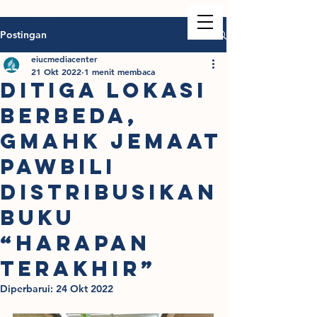
Postingan
eiucmediacenter
21 Okt 2022
1 menit membaca
DITIGA LOKASI
BERBEDA,
GMAHK JEMAAT
PAWBILI
DISTRIBUSIKAN
BUKU
“HARAPAN
TERAKHIR”
Diperbarui:
24 Okt 2022