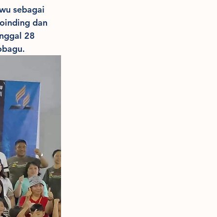
wu sebagai 
inding dan 
nggal 28 
obagu.