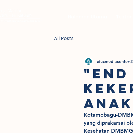
Halaman Utama
Tentan
All Posts
eiucmediacenter
2
"END
KEKE
ANA
Kotamobagu-DMBMG.
yang diprakarsai o
Kesehatan DMBMG M