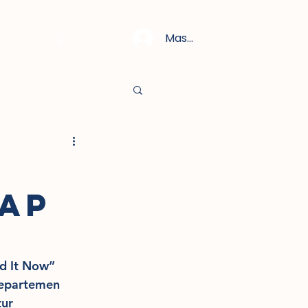
Masuk
AP
 It Now” 
Departemen 
ur 