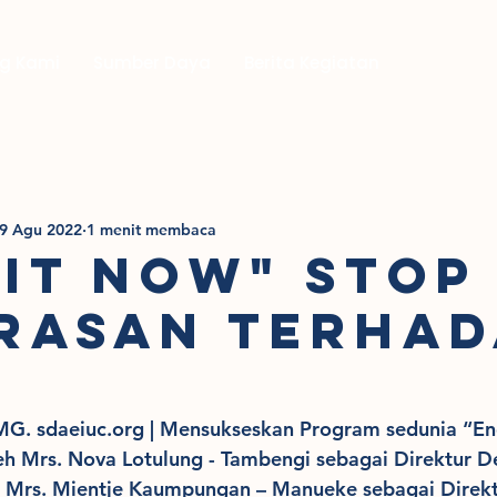
g Kami
Sumber Daya
Berita Kegiatan
9 Agu 2022
1 menit membaca
 IT NOW" STOP
RASAN TERHAD
K
 sdaeiuc.org | Mensukseskan Program sedunia “End
leh Mrs. Nova Lotulung - Tambengi sebagai Direktur 
rs. Mientje Kaumpungan – Manueke sebagai Direkt