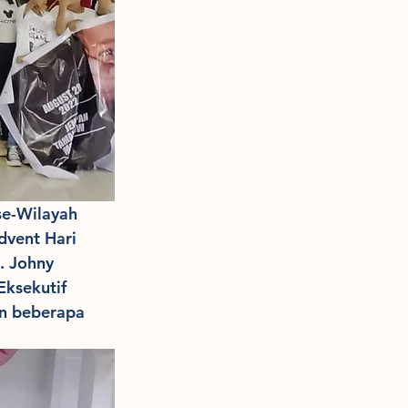
se-Wilayah 
vent Hari 
 Johny 
Eksekutif 
n beberapa 