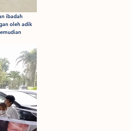
an ibadah 
n oleh adik 
kemudian 