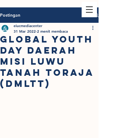
Postingan
eiucmediacenter
31 Mar 2022
2 menit membaca
GLOBAL YOUTH
DAY DAERAH
MISI LUWU
TANAH TORAJA
(DMLTT)