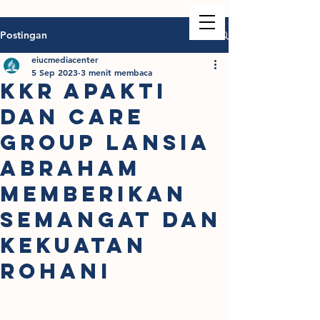
Postingan
eiucmediacenter
5 Sep 2023
3 menit membaca
KKR APAKTI
DAN CARE
GROUP LANSIA
ABRAHAM
MEMBERIKAN
SEMANGAT DAN
KEKUATAN
ROHANI