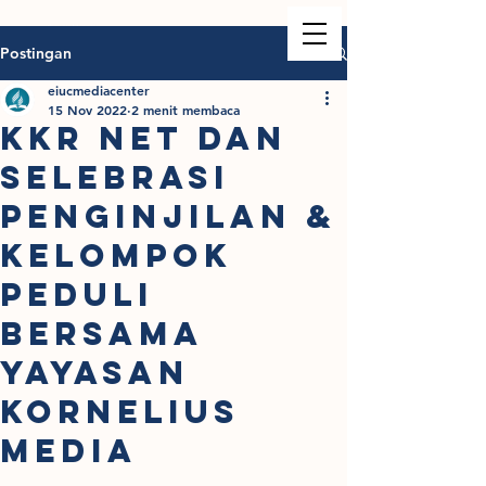
Postingan
eiucmediacenter
15 Nov 2022
2 menit membaca
KKR NET DAN
SELEBRASI
PENGINJILAN &
KELOMPOK
PEDULI
BERSAMA
YAYASAN
KORNELIUS
MEDIA