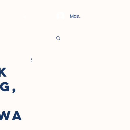
Masuk
K
G,
IWA