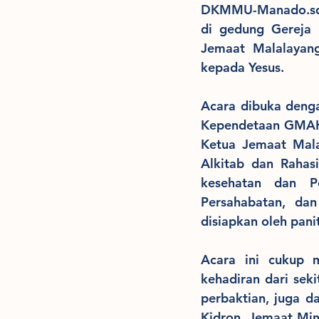
DKMMU-Manado.sdaei
di gedung Gereja
Jemaat Malalayang
kepada Yesus.
Acara dibuka denga
Kependetaan GMAHK
Ketua Jemaat Mala
Alkitab dan Rahas
kesehatan dan P
Persahabatan, dan
disiapkan oleh panit
Acara ini cukup m
kehadiran dari sek
perbaktian, juga d
Kidron, Jemaat Min