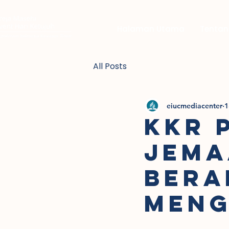
Halaman Utama
Tentan
All Posts
eiucmediacenter
1
KKR 
JEMA
BERA
MENG