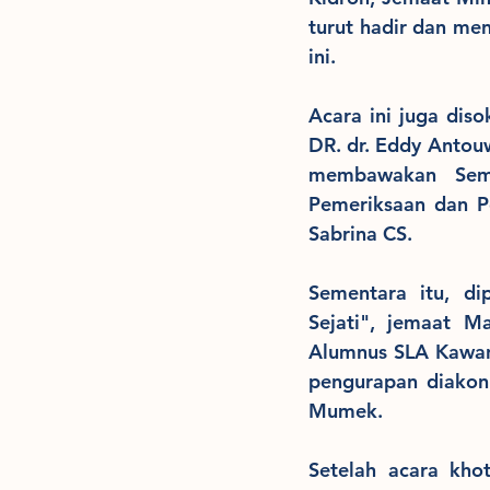
turut hadir dan me
ini.
Acara ini juga dis
DR. dr. Eddy Antouw
membawakan Semi
Pemeriksaan dan P
Sabrina CS.
Sementara itu, di
Sejati", jemaat M
Alumnus SLA Kawan
pengurapan diakon
Mumek.
Setelah acara kho