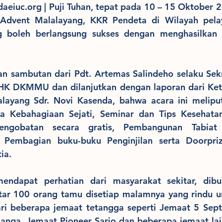
uc.org | Puji Tuhan, tepat pada 10 – 15 Oktober 2
 Advent Malalayang, KKR Pendeta di Wilayah pel
 boleh berlangsung sukses dengan menghasilkan 
n sambutan dari Pdt. Artemas Salindeho selaku Sekre
 DKMMU dan dilanjutkan dengan laporan dari Ketua
layang Sdr. Novi Kasenda, bahwa acara ini meliput
ia Kebahagiaan Sejati, Seminar dan Tips Kesehatan
engobatan secara gratis, Pembangunan Tabiat
 Pembagian buku-buku Penginjilan serta Doorpri
ia.
endapat perhatian dari masyarakat sekitar, dibu
itar 100 orang tamu disetiap malamnya yang rindu u
ari beberapa jemaat tetangga seperti Jemaat 5 Sept
anga, Jemaat Pioneer Sario dan beberapa jemaat lai