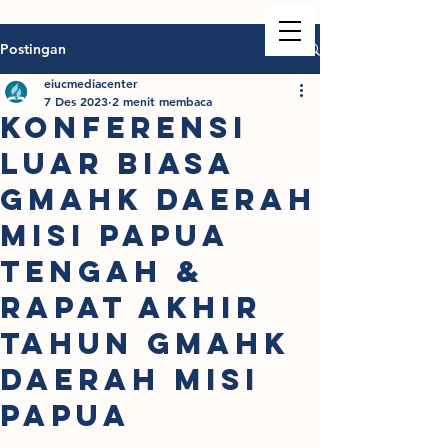
Postingan
eiucmediacenter
7 Des 2023
2 menit membaca
KONFERENSI
LUAR BIASA
GMAHK DAERAH
MISI PAPUA
TENGAH &
RAPAT AKHIR
TAHUN GMAHK
DAERAH MISI
PAPUA