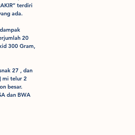
AKIR” terdiri 
yang ada.
rdampak 
erjumlah 20 
 kid 300 Gram, 
snak 27 , dan 
 mi telur 2 
ton besar.
MSA dan BWA 