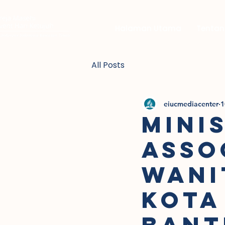
Halaman Utama
Tentan
All Posts
eiucmediacenter
1
Mini
Asso
Wani
kota
bant