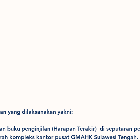
an yang dilaksanakan yakni:
dan buku penginjilan (Harapan Terakir)  di seputaran 
rah kompleks kantor pusat GMAHK Sulawesi Tengah.