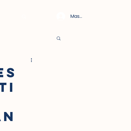
Masuk
es
ti
an