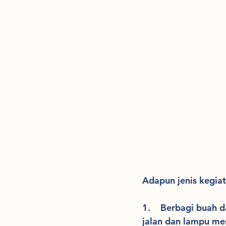
Adapun jenis kegiat
1.    Berbagi buah 
jalan dan lampu me