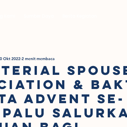
g Kami
Sumber Daya
Berita Kegiatan
0 Okt 2022
2 menit membaca
sterial Spous
ciation & Bak
ta Advent se-
 Palu salurk
uan bagi