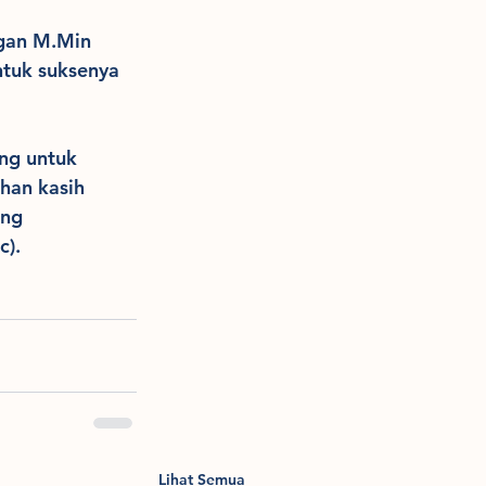
gan M.Min 
tuk suksenya 
ng untuk 
han kasih 
ng 
c).
Lihat Semua