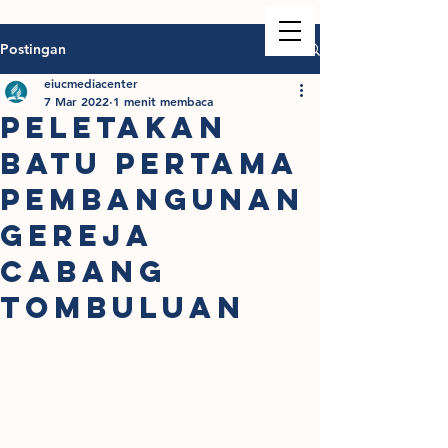
Postingan
eiucmediacenter
7 Mar 2022
1 menit membaca
Peletakan
Batu Pertama
Pembangunan
Gereja
cabang
Tombuluan