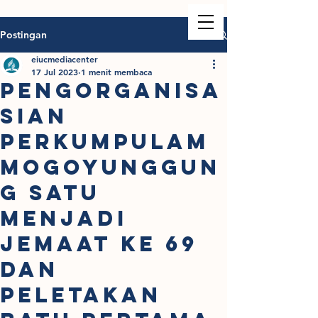
Postingan
eiucmediacenter
17 Jul 2023
1 menit membaca
PENGORGANISA
SIAN
PERKUMPULAM
MOGOYUNGGUN
G SATU
MENJADI
JEMAAT KE 69
DAN
PELETAKAN