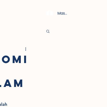
Masuk
ROMI
LAM
lah 