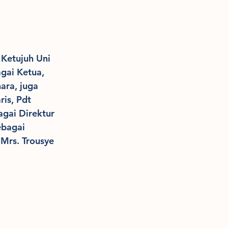
 Ketujuh Uni 
gai Ketua, 
ara, juga 
is, Pdt 
gai Direktur 
ebagai 
Mrs. Trousye 