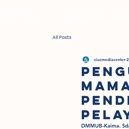
Halaman Utama
Tentan
All Posts
eiucmediacenter
2
PENG
MAMA
PEND
PELA
DMMUB-Kaima. Sdaei