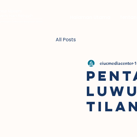
Halaman Utama
Tentan
All Posts
eiucmediacenter
1
PENT
LUWU
TILA