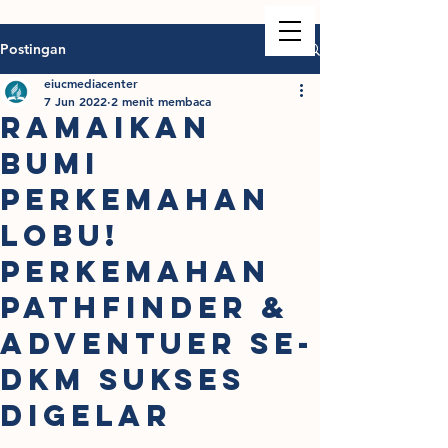
Postingan
eiucmediacenter
7 Jun 2022
2 menit membaca
RAMAIKAN
BUMI
PERKEMAHAN
LOBU!
PERKEMAHAN
PATHFINDER &
ADVENTUER SE-
DKM SUKSES
DIGELAR