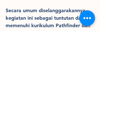
Secara umum diselanggarakannya 
kegiatan ini sebagai tuntutan dalam 
memenuhi kurikulum Pathfinder dan 
Adventurer namun melalui kegiatan 
ini pula peserta diharapkan dapat 
merasakan kasih Yesus melalui alam 
ciptaan-Nya.
(red/tim/eiuc/dkm)
Lihat Semua
Postingan Terakhir