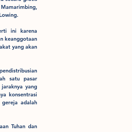
 Mamarimbing, 
Lowing.
ti ini karena 
an keanggotaan 
kat yang akan 
endistribusian 
ah satu pasar 
jaraknya yang 
a konsentrasi 
gereja adalah 
aan Tuhan dan 