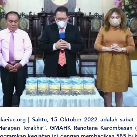
iuc.org | Sabtu, 15 Oktober 2022 adalah sabat pe
“Harapan Terakhir”. GMAHK Ranotana Karombasan (
ogramkan kegiatan ini dengan membagikan 585 buku 