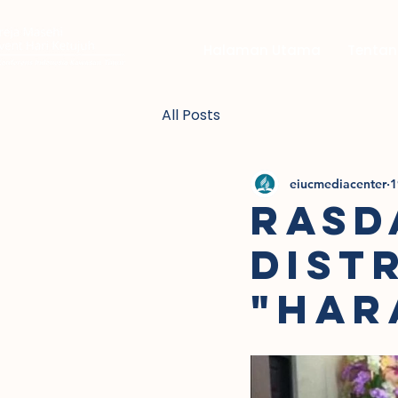
Halaman Utama
Tentan
All Posts
eiucmediacenter
1
RASD
DIST
"HAR