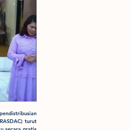
ndistribusian 
RASDAC) turut 
secara gratis 