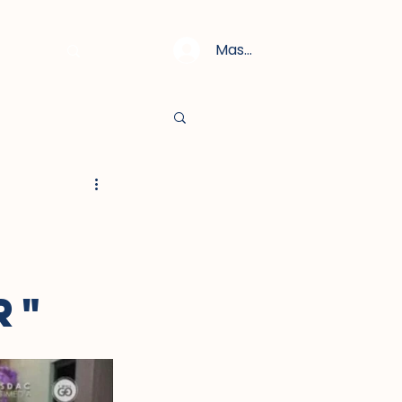
Masuk
R"