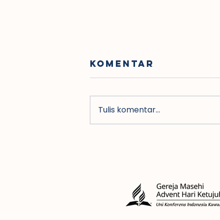
Komentar
Tulis komentar...
Dirjen Bimas
Kristen
Kemenag buka
Konfernas VII
GMAHK di
Indonesia