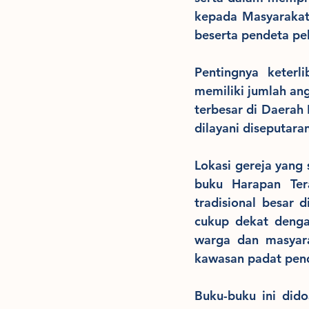
kepada Masyarakat
beserta pendeta pe
Pentingnya keterl
memiliki jumlah an
terbesar di Daerah
dilayani diseputaran
Lokasi gereja yang 
buku Harapan Tera
tradisional besar 
cukup dekat dengan
warga dan masyara
kawasan padat pen
Buku-buku ini did