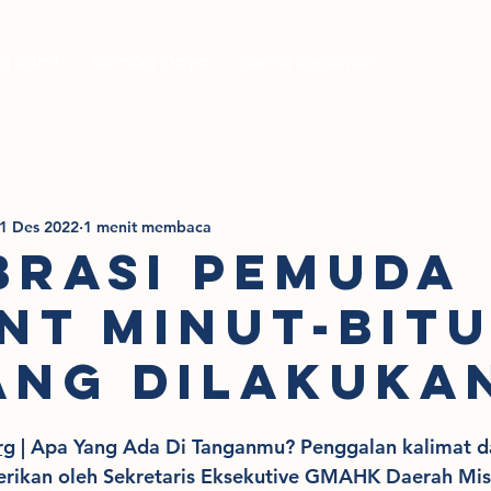
g Kami
Sumber Daya
Berita Kegiatan
1 Des 2022
1 menit membaca
BRASI PEMUDA
NT MINUT-BIT
YANG DILAKUKA
rg
 | Apa Yang Ada Di Tanganmu? Penggalan kalimat d
erikan oleh Sekretaris Eksekutive GMAHK Daerah Mis