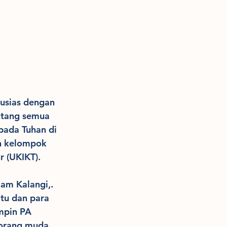
usias dengan 
ntang semua 
ada Tuhan di 
n kelompok 
r (UKIKT).
am Kalangi,. 
tu dan para 
pin PA 
orang muda 