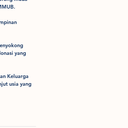
DMMUB.
mpinan 
menyokong 
onasi yang 
an Keluarga 
jut usia yang 