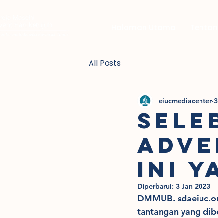
Halaman Utama
Tentan
All Posts
eiucmediacenter
3
SELE
ADVE
INI 
Diperbarui:
3 Jan 2023
DMMUB. 
sdaeiuc.o
tantangan yang dib