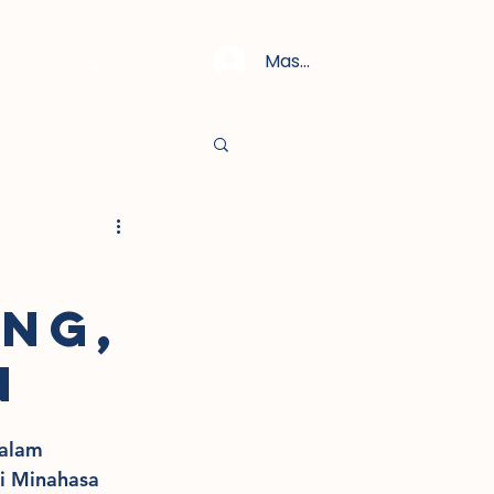
Masuk
UNG,
N
alam 
i Minahasa 