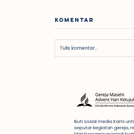
Komentar
Tulis komentar...
Dirjen Bimas
Kristen
Kemenag buka
Konfernas VII
GMAHK di
Indonesia
Ikuti sosial media Kami u
seputar kegiatan gereja, r
Mari bersama menjadi ber