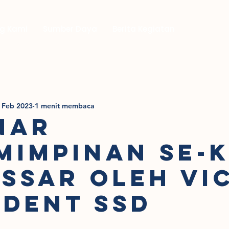
g Kami
Sumber Daya
Berita Kegiatan
 Feb 2023
1 menit membaca
NAR
MIMPINAN SE-
SSAR OLEH VI
IDENT SSD