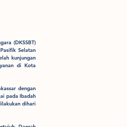
gara (DKSSBT) 
asifik Selatan 
elah kunjungan 
yanan di Kota 
kassar dengan 
ai pada Ibadah 
akukan dihari 
tujuh Daerah 