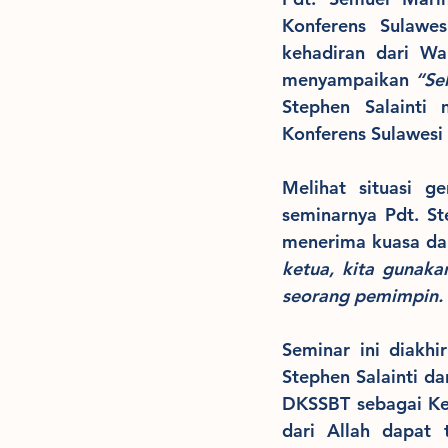
Konferens Sulawe
kehadiran dari Wak
menyampaikan 
“Se
Stephen Salainti
Konferens Sulawesi 
Melihat situasi g
seminarnya Pdt. S
menerima kuasa da
ketua, kita gunaka
seorang pemimpin. M
Seminar ini diakhi
Stephen Salainti da
DKSSBT sebagai Ket
dari Allah dapat 