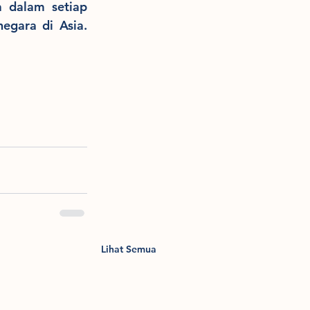
 dalam setiap 
perjalanan pelayanan di wilayah yang luas yang mencakup beberapa negara di Asia. 
Lihat Semua