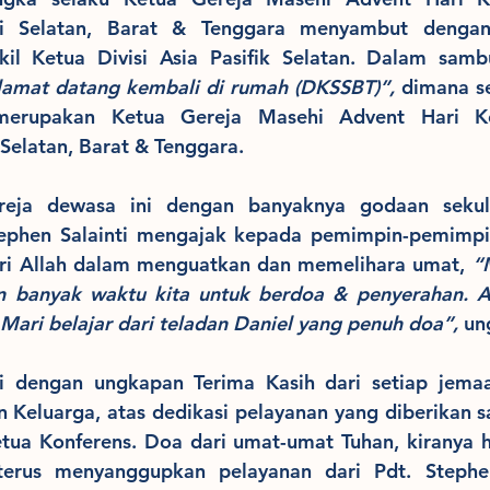
si Selatan, Barat & Tenggara menyambut dengan
il Ketua Divisi Asia Pasifik Selatan. Dalam sambu
lamat datang kembali di rumah (DKSSBT)”,
 dimana s
 merupakan Ketua Gereja Masehi Advent Hari Ke
Selatan, Barat & Tenggara.
ereja dewasa ini dengan banyaknya godaan sekul
tephen Salainti mengajak kepada pemimpin-pemimpin
ri Allah dalam menguatkan dan memelihara umat, 
“
n banyak waktu kita untuk berdoa & penyerahan. Ap
ari belajar dari teladan Daniel yang penuh doa”, 
un
ri dengan ungkapan Terima Kasih dari setiap jemaa
n Keluarga, atas dedikasi pelayanan yang diberikan sa
ua Konferens. Doa dari umat-umat Tuhan, kiranya h
terus menyanggupkan pelayanan dari Pdt. Stephen