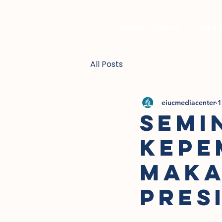
Halaman Utama
Tentan
All Posts
eiucmediacenter
1
SEMI
KEPE
MAKA
PRES