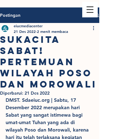
Postingan
eiucmediacenter
21 Des 2022
2 menit membaca
SUKACITA
SABAT!
PERTEMUAN
WILAYAH POSO
DAN MOROWALI
Diperbarui:
21 Des 2022
DMST. Sdaeiuc.org | Sabtu, 17 
Desember 2022 merupakan hari 
Sabat yang sangat istimewa bagi 
umat-umat Tuhan yang ada di 
wilayah Poso dan Morowali, karena 
hari itu telah terlaksana kegiatan 