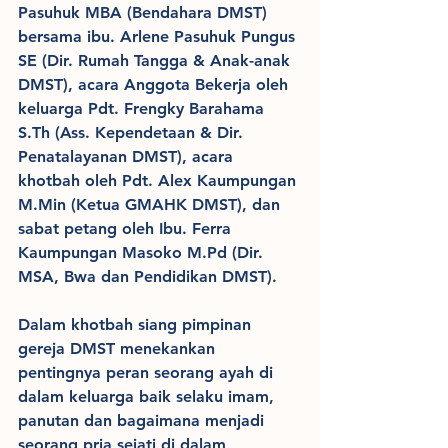
Pasuhuk MBA (Bendahara DMST) 
bersama ibu. Arlene Pasuhuk Pungus 
SE (Dir. Rumah Tangga & Anak-anak 
DMST), acara Anggota Bekerja oleh 
keluarga Pdt. Frengky Barahama 
S.Th (Ass. Kependetaan & Dir. 
Penatalayanan DMST), acara 
khotbah oleh Pdt. Alex Kaumpungan 
M.Min (Ketua GMAHK DMST), dan 
sabat petang oleh Ibu. Ferra 
Kaumpungan Masoko M.Pd (Dir. 
MSA, Bwa dan Pendidikan DMST).
Dalam khotbah siang pimpinan 
gereja DMST menekankan 
pentingnya peran seorang ayah di 
dalam keluarga baik selaku imam, 
panutan dan bagaimana menjadi 
seorang pria sejati di dalam 