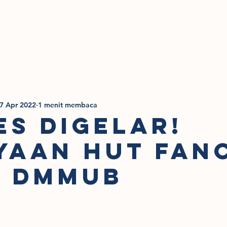
g Kami
Sumber Daya
Berita Kegiatan
7 Apr 2022
1 menit membaca
es Digelar!
yaan HUT Fan
l DMMUB