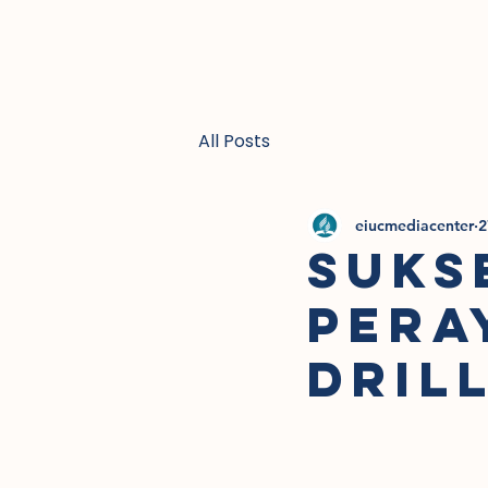
Halaman Utama
Tentan
All Posts
eiucmediacenter
2
Suks
Pera
Dril