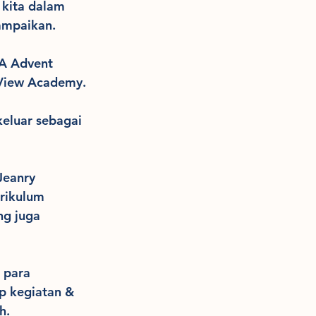
 kita dalam 
ampaikan.
A Advent 
View Academy.
eluar sebagai 
Jeanry 
rikulum 
g juga 
 para 
p kegiatan & 
.  