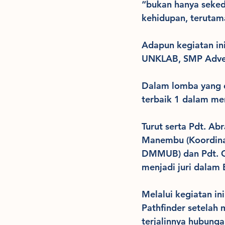
“bukan hanya sekeda
kehidupan, terutam
Adapun kegiatan in
UNKLAB, SMP Adven
Dalam lomba yang d
terbaik 1 dalam men
Turut serta Pdt. A
Manembu (Koordinat
DMMUB) dan Pdt. G
menjadi juri dalam B
Melalui kegiatan i
Pathfinder setelah 
terjalinnya hubunga