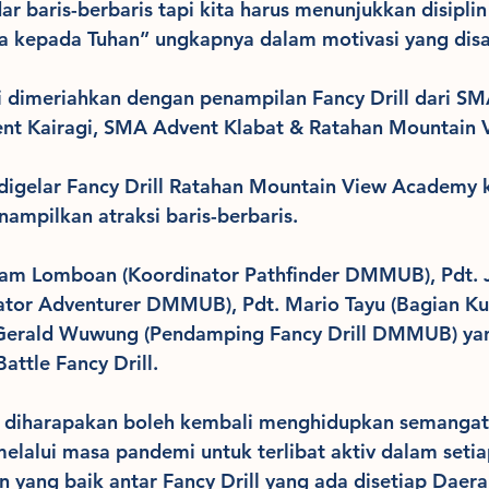
r baris-berbaris tapi kita harus menunjukkan disiplin
a kepada Tuhan” ungkapnya dalam motivasi yang dis
i dimeriahkan dengan penampilan Fancy Drill dari SM
t Kairagi, SMA Advent Klabat & Ratahan Mountain 
igelar Fancy Drill Ratahan Mountain View Academy k
ampilkan atraksi baris-berbaris.
bram Lomboan (Koordinator Pathfinder DMMUB), Pdt. 
or Adventurer DMMUB), Pdt. Mario Tayu (Bagian Ku
erald Wuwung (Pendamping Fancy Drill DMMUB) yan
attle Fancy Drill.
ni diharapakan boleh kembali menghidupkan semangat
melalui masa pandemi untuk terlibat aktiv dalam setia
n yang baik antar Fancy Drill yang ada disetiap Daerah