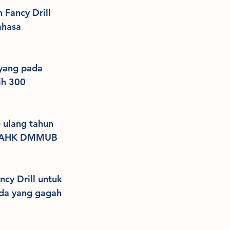
 Fancy Drill 
ahasa 
 yang pada 
h 300 
 ulang tahun 
 GMAHK DMMUB 
cy Drill untuk 
uda yang gagah 