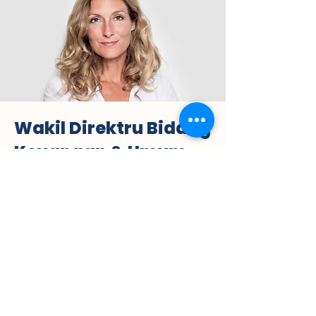
Wakil Direktru Bidang
Keuangan & Umum
Jimmy Poluan, SE
Telepon:
(62) 81911931280
E-mail:
jpoluan92@gmail.com