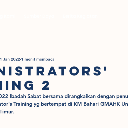
g Kami
Sumber Daya
Berita Kegiatan
1 Jan 2022
1 menit membaca
nistrators'
ning 2
2022 Ibadah Sabat bersama dirangkaikan dengan penu
ator's Training yg bertempat di KM Bahari GMAHK Un
Timur. 