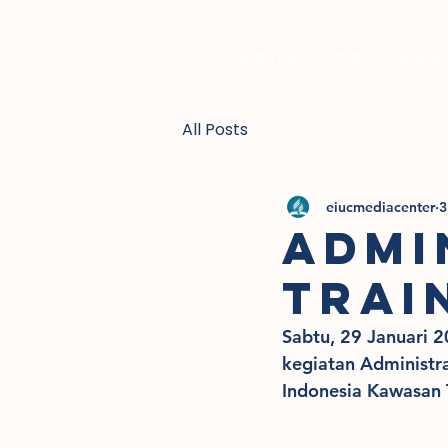
Halaman Utama
Tentan
All Posts
eiucmediacenter
3
Admi
Trai
Sabtu, 29 Januari 
kegiatan Administr
Indonesia Kawasan 