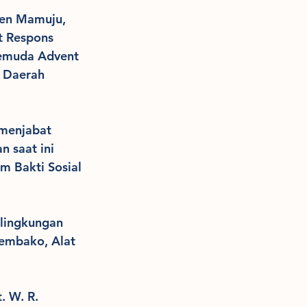
en Mamuju, 
 Respons 
Pemuda Advent 
 Daerah 
 menjabat 
 saat ini 
m Bakti Sosial 
lingkungan 
embako, Alat 
. W. R. 