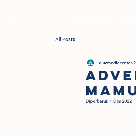
Halaman Utama
Tentan
All Posts
eiucmediacenter
2
ADVE
MAM
Diperbarui:
1 Des 2022