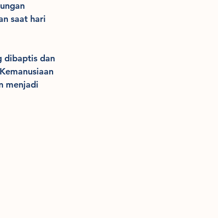
lungan 
n saat hari 
 dibaptis dan 
 Kemanusiaan 
n menjadi 