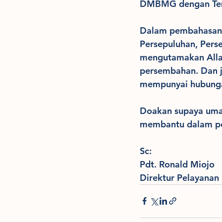
DMBMG dengan Te
Dalam pembahasan u
Persepuluhan, Pers
mengutamakan Allah
persembahan. Dan j
mempunyai hubunga
Doakan supaya umat
membantu dalam pe
Sc:
Pdt. Ronald Miojo
Direktur Pelayana