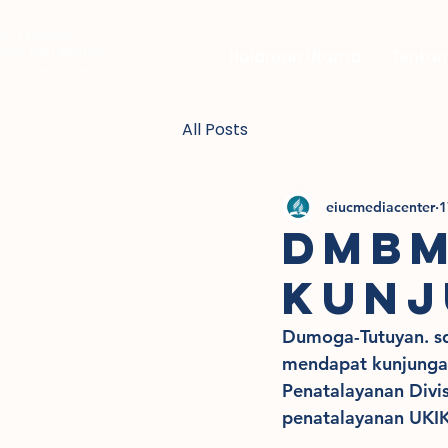
Halaman Utama
Tentan
All Posts
eiucmediacenter
1
DMBM
KUNJ
Dumoga-Tutuyan. sd
mendapat kunjungan
Penatalayanan Divis
penatalayanan UKIK