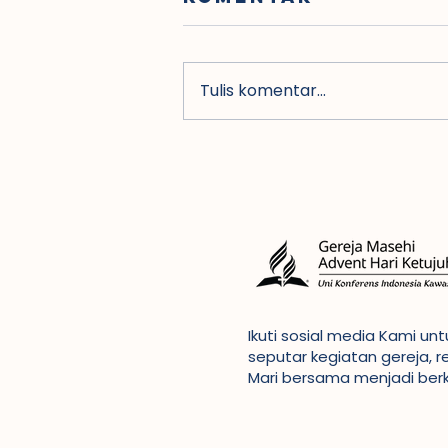
Tulis komentar...
Dirjen Bimas
Kristen
Kemenag buka
Konfernas VII
GMAHK di
Indonesia
Ikuti sosial media Kami u
seputar kegiatan gereja, r
Mari bersama menjadi ber