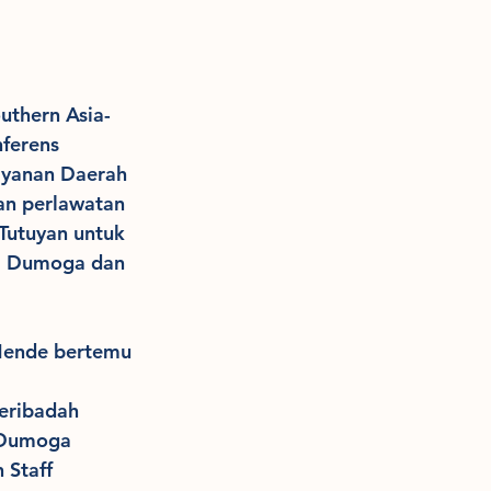
uthern Asia-
ferens 
ayanan Daerah 
n perlawatan 
Tutuyan untuk 
di Dumoga dan 
Mende bertemu 
eribadah 
 Dumoga 
 Staff 