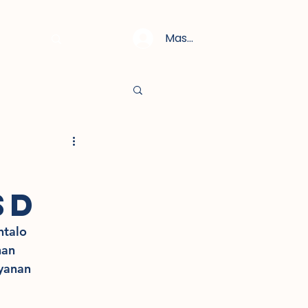
Masuk
SD
talo 
an 
yanan 