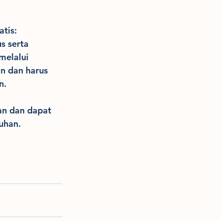
is:  
 serta 
elalui 
n dan harus 
n.
n dan dapat 
uhan.