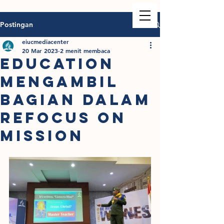
Postingan
eiucmediacenter
20 Mar 2023
2 menit membaca
EDUCATION
MENGAMBIL
BAGIAN DALAM
REFOCUS ON
MISSION