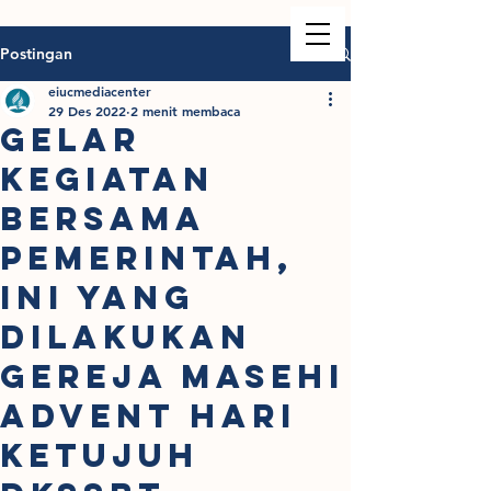
Postingan
eiucmediacenter
29 Des 2022
2 menit membaca
GELAR
KEGIATAN
BERSAMA
PEMERINTAH,
INI YANG
DILAKUKAN
GEREJA MASEHI
ADVENT HARI
KETUJUH