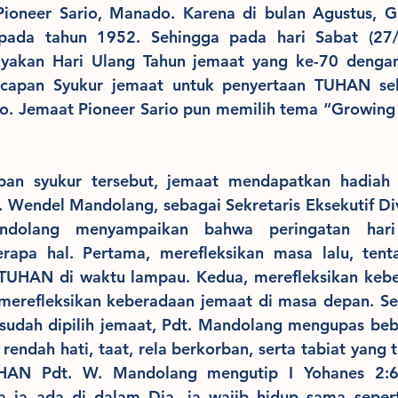
Pioneer Sario, Manado. Karena di bulan Agustus, 
 pada tahun 1952. Sehingga pada hari Sabat (27/
ayakan Hari Ulang Tahun jemaat yang ke-70 dengan
Ucapan Syukur jemaat untuk penyertaan TUHAN se
o. Jemaat Pioneer Sario pun memilih tema “Growing in
an syukur tersebut, jemaat mendapatkan hadiah n
Wendel Mandolang, sebagai Sekretaris Eksekutif Divis
andolang menyampaikan bahwa peringatan hari
erapa hal. Pertama, merefleksikan masa lalu, tent
 TUHAN di waktu lampau. Kedua, merefleksikan kebe
, merefleksikan keberadaan jemaat di masa depan. Selai
udah dipilih jemaat, Pdt. Mandolang mengupas bebe
, rendah hati, taat, rela berkorban, serta tabiat yang
UHAN Pdt. W. Mandolang mengutip I Yohanes 2:6 
ia ada di dalam Dia, ia wajib hidup sama seperti 