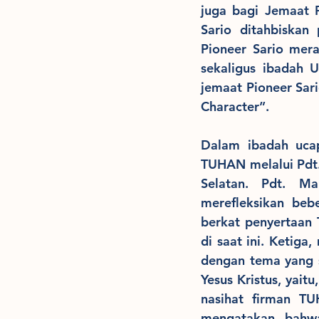
juga bagi Jemaat 
Sario ditahbiskan
Pioneer Sario mer
sekaligus ibadah 
jemaat Pioneer Sari
Character”.
Dalam ibadah ucap
TUHAN melalui Pdt. 
Selatan. Pdt. M
merefleksikan beb
berkat penyertaan
di saat ini. Ketiga
dengan tema yang s
Yesus Kristus, yaitu
nasihat firman T
mengatakan, bahwa 