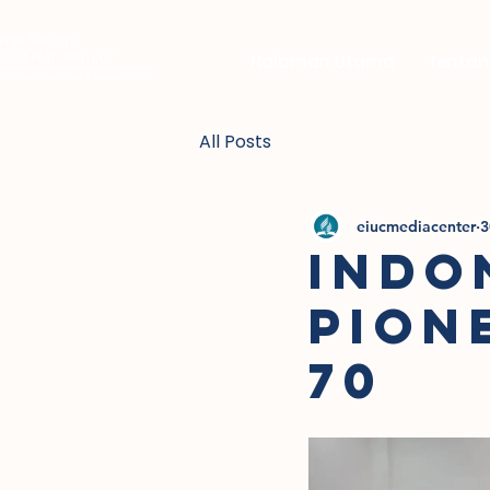
Halaman Utama
Tentan
All Posts
eiucmediacenter
3
INDO
PION
70