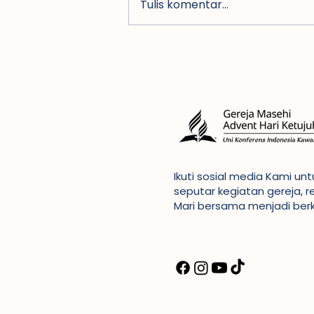
Tulis komentar...
Dirjen Bimas
Kristen
Kemenag buka
Konfernas VII
GMAHK di
Indonesia
Ikuti sosial media Kami u
seputar kegiatan gereja, r
Mari bersama menjadi ber