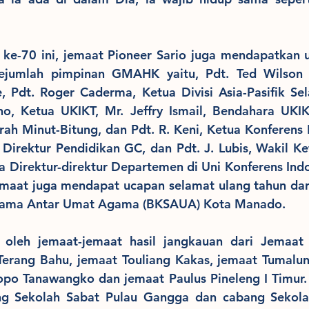
n ke-70 ini, jemaat Pioneer Sario juga mendapatkan 
sejumlah pimpinan GMAHK yaitu, Pdt. Ted Wilson 
 Pdt. Roger Caderma, Ketua Divisi Asia-Pasifik Sela
o, Ketua UKIKT, Mr. Jeffry Ismail, Bendahara UKIKT
rah Minut-Bitung, dan Pdt. R. Keni, Ketua Konferens
. Direktur Pendidikan GC, dan Pdt. J. Lubis, Wakil Ket
rta Direktur-direktur Departemen di Uni Konferens Ind
Jemaat juga mendapat ucapan selamat ulang tahun dari P
sama Antar Umat Agama (BKSAUA) Kota Manado. 
i oleh jemaat-jemaat hasil jangkauan dari Jemaat P
 Terang Bahu, jemaat Touliang Kakas, jemaat Tumalu
opo Tanawangko dan jemaat Paulus Pineleng I Timur.
ang Sekolah Sabat Pulau Gangga dan cabang Sekola