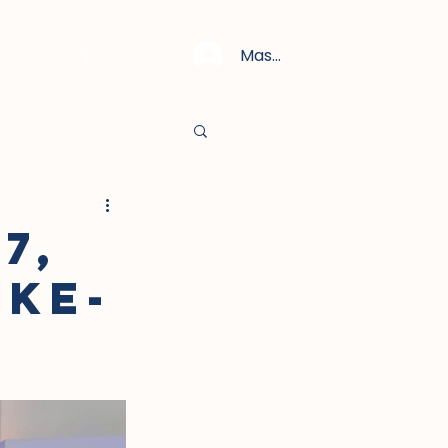
Masuk
7,
 KE-