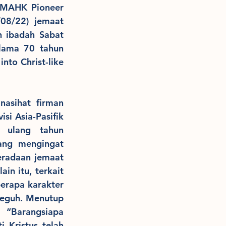
GMAHK Pioneer 
08/22) jemaat 
 ibadah Sabat 
lama 70 tahun 
to Christ-like 
asihat firman 
i Asia-Pasifik 
 ulang tahun 
ang mengingat 
radaan jemaat 
n itu, terkait 
rapa karakter 
 teguh. Menutup 
“Barangsiapa 
Kristus telah 