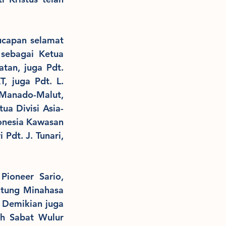
ucapan selamat 
sebagai Ketua 
tan, juga Pdt. 
, juga Pdt. L. 
 Manado-Malut, 
ua Divisi Asia-
onesia Kawasan 
dt. J. Tunari, 
ioneer Sario, 
ntung Minahasa 
 Demikian juga 
h Sabat Wulur 