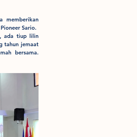
ga memberikan 
ioneer Sario.
ada tiup lilin 
g tahun jemaat 
Ibu. Diane Laluyan-Manaroinsong yang dilanjutkan dengan ramah-tamah bersama. 