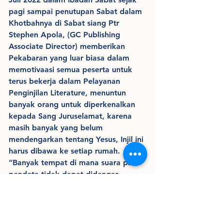
pagi sampai penutupan Sabat dalam 
Khotbahnya di Sabat siang Ptr 
Stephen Apola, (GC Publishing 
Associate Director) memberikan 
Pekabaran yang luar biasa dalam 
memotivaasi semua peserta untuk 
terus bekerja dalam Pelayanan 
Penginjilan Literature, menuntun 
banyak orang untuk diperkenalkan 
kepada Sang Juruselamat, karena 
masih banyak yang belum 
mendengarkan tentang Yesus, Injil ini 
harus dibawa ke setiap rumah. 
“Banyak tempat di mana suara para 
pendeta tidak dapat didengar, 
tempat-tempat yang hanya dapat 
dijangkau oleh hasil penerbitan kita; 
buku-buku, majalah-majalah, dan 