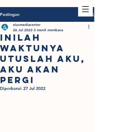
Postingan
eiucmediacenter
26 Jul 2022
3 menit membaca
INILAH
WAKTUNYA
UTUSLAH AKU,
AKU AKAN
PERGI
Diperbarui:
27 Jul 2022