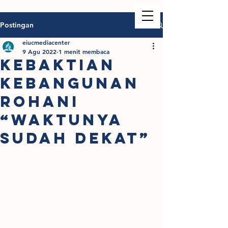
Postingan
eiucmediacenter
9 Agu 2022
1 menit membaca
KEBAKTIAN
KEBANGUNAN
ROHANI
“WAKTUNYA
SUDAH DEKAT”