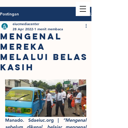
Postingan
eiucmediacenter
28 Apr 2022
1 menit membaca
MENGENAL
MEREKA
MELALUI BELAS
KASIH
Manado. Sdaeiuc.org
 | 
“Mengenal 
sebelum dikenal, belajar mengenal 