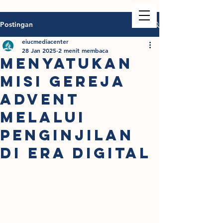
Postingan
eiucmediacenter
28 Jan 2025
2 menit membaca
MENYATUKAN
MISI GEREJA
ADVENT
MELALUI
PENGINJILAN
DI ERA DIGITAL