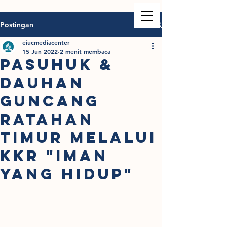
Postingan
eiucmediacenter
15 Jun 2022
2 menit membaca
PASUHUK &
DAUHAN
GUNCANG
RATAHAN
TIMUR MELALUI
KKR "IMAN
YANG HIDUP"