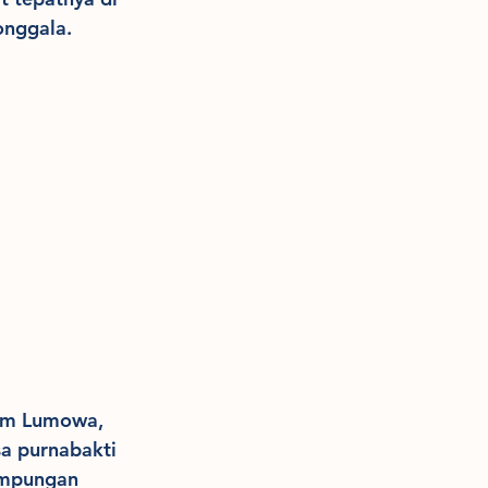
onggala.
ham Lumowa, 
a purnabakti 
umpungan 