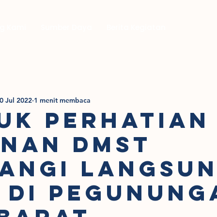
g Kami
Sumber Daya
Berita Kegiatan
0 Jul 2022
1 menit membaca
UK PERHATIAN
INAN DMST
ANGI LANGSU
 DI PEGUNUNG
 BARAT