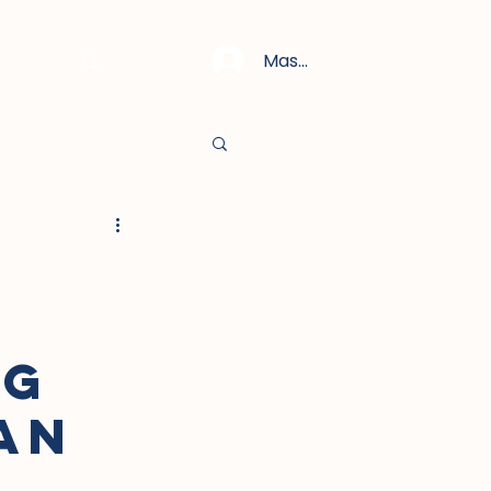
Masuk
NG
AN