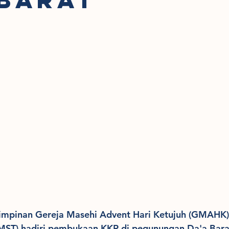
Pimpinan Gereja Masehi Advent Hari Ketujuh (GMAHK)
MST) hadiri pembukaan KKR di pegunungan Da'a Barat