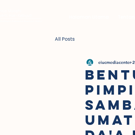
Halaman Utama
Tentan
All Posts
eiucmediacenter
2
BENT
PIMP
SAMB
UMAT
DA'A