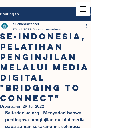
Postingan
eiucmediacenter
28 Jul 2022
3 menit membaca
Se-Indonesia,
Pelatihan
Penginjilan
melalui Media
Digital
"Bridging to
Connect"
Diperbarui:
29 Jul 2022
Bali.sdaeiuc.org | Menyadari bahwa 
pentingnya penginjilan melalui media 
pada zaman sekarang ini, sehingga 