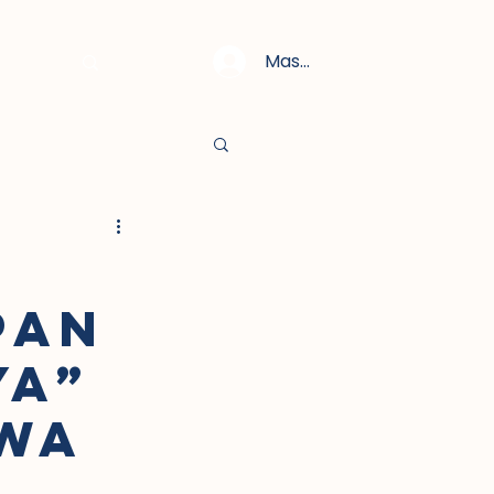
Masuk
PAN
YA”
IWA