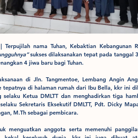
ungguhnya”
 sukses dilaksanakan tepat pada tanggal 3
ngkan 4 jiwa baru bagi Tuhan. 
aksanaan di Jln. Tangmentoe, Lembang Angin Angin
epatnya di halaman rumah dari Ibu Bella, kkr ini diha
g selaku Ketua DMLTT dan menghadirkan tiga hamb
selaku Sekretaris Eksekutif DMLTT, Pdt. Dicky Mapan
gan, M.Th sebagai pembicara.
uk menguatkan anggota serta memenuhi panggilan
l kekal keseluruh dunia, kkr ini juga dibuat at