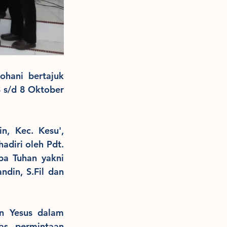
DMLTT.sdaeiuc.org | Terpujilah nama Tuhan, Kebaktian Kebangunan Rohani bertajuk 
 s/d 8 Oktober 
, Kec. Kesu', 
diri oleh Pdt. 
a Tuhan yakni 
din, S.Fil dan 
 Yesus dalam 
as permintaan 