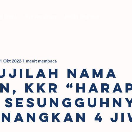
g Kami
Sumber Daya
Berita Kegiatan
1 Okt 2022
1 menit membaca
UJILAH NAMA
N, KKR “HARA
 SESUNGGUHN
NANGKAN 4 J