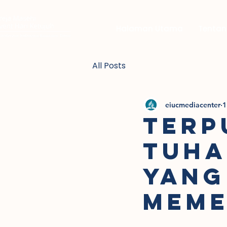
Halaman Utama
Tentan
All Posts
eiucmediacenter
1
TERP
TUHA
YANG
MEME