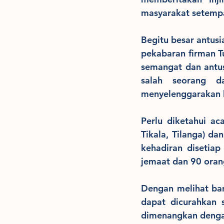
masyarakat setempa
Begitu besar antus
pekabaran firman Tu
semangat dan antus
salah seorang d
menyelenggarakan k
Perlu diketahui ac
Tikala, Tilanga) da
kehadiran disetiap
jemaat dan 90 oran
Dengan melihat ban
dapat dicurahkan 
dimenangkan dengan